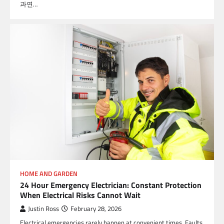
과연…
HOME AND GARDEN
24 Hour Emergency Electrician: Constant Protection
When Electrical Risks Cannot Wait
Justin Ross
February 28, 2026
Electrical emergencies rarely happen at convenient times. Faults