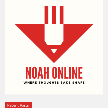
Recent Posts: