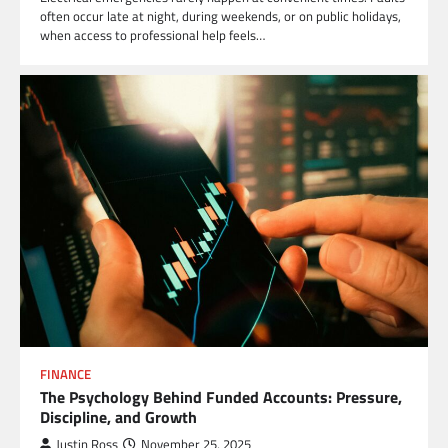
often occur late at night, during weekends, or on public holidays,
when access to professional help feels…
FINANCE
The Psychology Behind Funded Accounts: Pressure,
Discipline, and Growth
Justin Ross
November 25, 2025