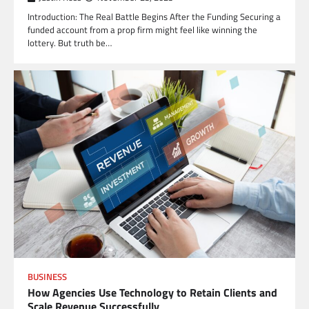
Introduction: The Real Battle Begins After the Funding Securing a
funded account from a prop firm might feel like winning the
lottery. But truth be…
BUSINESS
How Agencies Use Technology to Retain Clients and
Scale Revenue Successfully