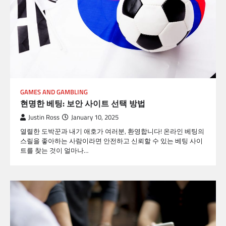
GAMES AND GAMBLING
현명한 베팅: 보안 사이트 선택 방법
Justin Ross
January 10, 2025
열렬한 도박꾼과 내기 애호가 여러분, 환영합니다! 온라인 베팅의
스릴을 좋아하는 사람이라면 안전하고 신뢰할 수 있는 베팅 사이
트를 찾는 것이 얼마나…