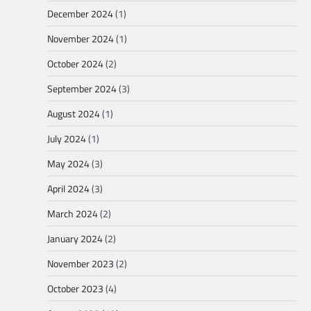
December 2024
(1)
November 2024
(1)
October 2024
(2)
September 2024
(3)
August 2024
(1)
July 2024
(1)
May 2024
(3)
April 2024
(3)
March 2024
(2)
January 2024
(2)
November 2023
(2)
October 2023
(4)