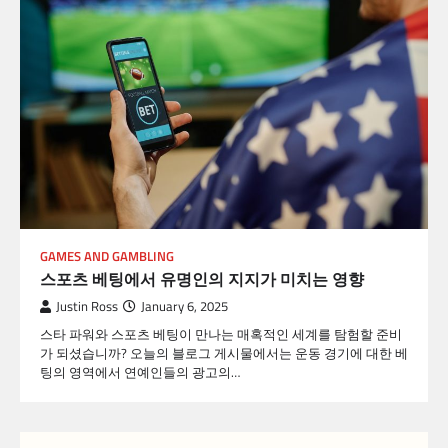
GAMES AND GAMBLING
스포츠 베팅에서 유명인의 지지가 미치는 영향
Justin Ross
January 6, 2025
스타 파워와 스포츠 베팅이 만나는 매혹적인 세계를 탐험할 준비
가 되셨습니까? 오늘의 블로그 게시물에서는 운동 경기에 대한 베
팅의 영역에서 연예인들의 광고의…