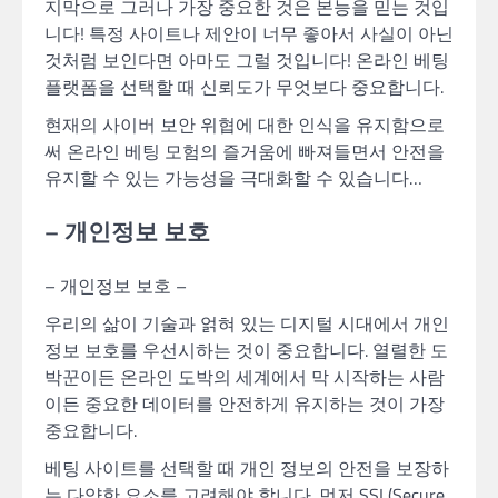
지막으로 그러나 가장 중요한 것은 본능을 믿는 것입
니다! 특정 사이트나 제안이 너무 좋아서 사실이 아닌
것처럼 보인다면 아마도 그럴 것입니다! 온라인 베팅
플랫폼을 선택할 때 신뢰도가 무엇보다 중요합니다.
현재의 사이버 보안 위협에 대한 인식을 유지함으로
써 온라인 베팅 모험의 즐거움에 빠져들면서 안전을
유지할 수 있는 가능성을 극대화할 수 있습니다…
– 개인정보 보호
– 개인정보 보호 –
우리의 삶이 기술과 얽혀 있는 디지털 시대에서 개인
정보 보호를 우선시하는 것이 중요합니다. 열렬한 도
박꾼이든 온라인 도박의 세계에서 막 시작하는 사람
이든 중요한 데이터를 안전하게 유지하는 것이 가장
중요합니다.
베팅 사이트를 선택할 때 개인 정보의 안전을 보장하
는 다양한 요소를 고려해야 합니다. 먼저 SSL(Secure