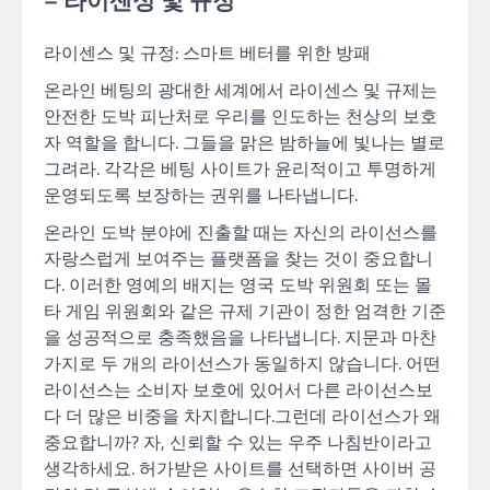
라이센스 및 규정: 스마트 베터를 위한 방패
온라인 베팅의 광대한 세계에서 라이센스 및 규제는
안전한 도박 피난처로 우리를 인도하는 천상의 보호
자 역할을 합니다. 그들을 맑은 밤하늘에 빛나는 별로
그려라. 각각은 베팅 사이트가 윤리적이고 투명하게
운영되도록 보장하는 권위를 나타냅니다.
온라인 도박 분야에 진출할 때는 자신의 라이선스를
자랑스럽게 보여주는 플랫폼을 찾는 것이 중요합니
다. 이러한 영예의 배지는 영국 도박 위원회 또는 몰
타 게임 위원회와 같은 규제 기관이 정한 엄격한 기준
을 성공적으로 충족했음을 나타냅니다. 지문과 마찬
가지로 두 개의 라이선스가 동일하지 않습니다. 어떤
라이선스는 소비자 보호에 있어서 다른 라이선스보
다 더 많은 비중을 차지합니다.그런데 라이선스가 왜
중요합니까? 자, 신뢰할 수 있는 우주 나침반이라고
생각하세요. 허가받은 사이트를 선택하면 사이버 공