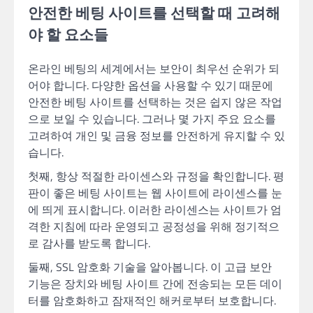
안전한 베팅 사이트를 선택할 때 고려해
야 할 요소들
온라인 베팅의 세계에서는 보안이 최우선 순위가 되
어야 합니다. 다양한 옵션을 사용할 수 있기 때문에
안전한 베팅 사이트를 선택하는 것은 쉽지 않은 작업
으로 보일 수 있습니다. 그러나 몇 가지 주요 요소를
고려하여 개인 및 금융 정보를 안전하게 유지할 수 있
습니다.
첫째, 항상 적절한 라이센스와 규정을 확인합니다. 평
판이 좋은 베팅 사이트는 웹 사이트에 라이센스를 눈
에 띄게 표시합니다. 이러한 라이센스는 사이트가 엄
격한 지침에 따라 운영되고 공정성을 위해 정기적으
로 감사를 받도록 합니다.
둘째, SSL 암호화 기술을 알아봅니다. 이 고급 보안
기능은 장치와 베팅 사이트 간에 전송되는 모든 데이
터를 암호화하고 잠재적인 해커로부터 보호합니다.