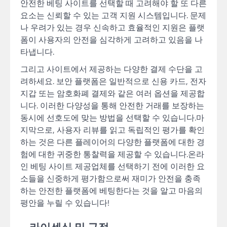
안전한 베팅 사이트를 선택할 때 고려해야 할 또 다른
요소는 신뢰할 수 있는 고객 지원 시스템입니다. 문제
나 우려가 있는 경우 신속하고 효율적인 지원은 플랫
폼이 사용자의 안전을 심각하게 고려하고 있음을 나
타냅니다.
그리고 사이트에서 제공하는 다양한 결제 수단을 고
려하세요. 보안 플랫폼은 일반적으로 신용 카드, 전자
지갑 또는 암호화폐 결제와 같은 여러 옵션을 제공합
니다. 이러한 다양성을 통해 안전한 거래를 보장하는
동시에 선호도에 맞는 방법을 선택할 수 있습니다.마
지막으로, 사용자 리뷰를 읽고 독립적인 평가를 확인
하는 것은 다른 플레이어의 다양한 플랫폼에 대한 경
험에 대한 귀중한 통찰력을 제공할 수 있습니다.온라
인 베팅 사이트 제공업체를 선택하기 전에 이러한 요
소들을 신중하게 평가함으로써 재미가 안전을 충족
하는 안전한 플랫폼에 베팅한다는 것을 알고 마음의
평안을 누릴 수 있습니다!
– 라이센싱 및 규정