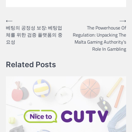
Post
⟵
⟶
베팅의 공정성 보장: 베팅업
The Powerhouse Of
navigation
체를 위한 검증 플랫폼의 중
Regulation: Unpacking The
요성
Malta Gaming Authority’s
Role In Gambling
Related Posts