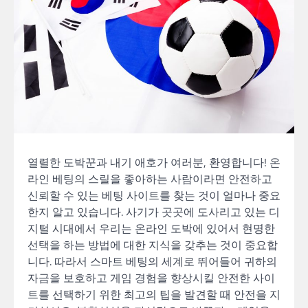
열렬한 도박꾼과 내기 애호가 여러분, 환영합니다! 온
라인 베팅의 스릴을 좋아하는 사람이라면 안전하고
신뢰할 수 있는 베팅 사이트를 찾는 것이 얼마나 중요
한지 알고 있습니다. 사기가 곳곳에 도사리고 있는 디
지털 시대에서 우리는 온라인 도박에 있어서 현명한
선택을 하는 방법에 대한 지식을 갖추는 것이 중요합
니다. 따라서 스마트 베팅의 세계로 뛰어들어 귀하의
자금을 보호하고 게임 경험을 향상시킬 안전한 사이
트를 선택하기 위한 최고의 팁을 발견할 때 안전을 지