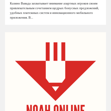
Казино Вавада захватывает внимание азартных игроков своим
привлекательным сочетанием щедрых бонусных предложений,
удобных платежных систем и инновационного мобильного
приложения. В…