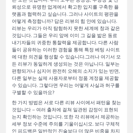
뢰성으로 유명한 업계에서 확고한 입지를 구축한 플
랫폼과 협력하고 싶습니다. 그러나 사이트의 평판을
어떻게 측정합니까? 답은 리뷰의 힘 안에 있습니다.
리뷰는 우리가 아직 탐험하지 못한 세계에 창과 같은
것입니다. 그들은 우리 앞에 이미 그 길을 밟은 동료
내기자들의 귀중한 통찰력을 제공합니다. 다른 사람
들이 공유하는 이러한 경험을 통해 특정 베팅 사이트
에 대한 의견을 형성할 수 있습니다.그러나 여기서 모
든 리뷰가 동일하게 생성되는 것은 아닙니다. 일부는
편향되거나 심지어 완전히 오해의 소지가 있는 반면,
다른 일부는 실제 사용자로부터 정품 계정을 제공할
수 있습니다. 그렇다면 우리는 어떻게 사실과 허구를
구별할 수 있을까요?
한 가지 방법은 서로 다른 리뷰 사이에서 패턴을 찾는
것입니다 – 여러 출처에 걸쳐 일관된 감정이 표현되
는지 확인하는 것입니다. 또한 각 리뷰에서 제공하는
세부 정보 수준에 주의를 기울이십시오. 보다 구체적
인 피드백은 일반적인 진술보다 더 많은 비중을 차지