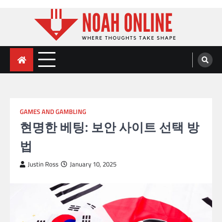
Skip
to
content
Noah Online
Where Thoughts Take Shape
GAMES AND GAMBLING
현명한 베팅: 보안 사이트 선택 방
법
Justin Ross
January 10, 2025