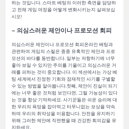
하는 것입니다. 스마트 베팅의 이러한 측면을 담당하
고 전체 게임 여정을 어떻게 변화시키는지 살펴보십
시오!
– 의심스러운 제안이나 프로모션 회피
의심스러운 제안이나 프로모션 회피온라인 베팅과
관련하여 게임의 스릴은 종종 유혹적인 제안과 프로
모션의 바다를 동반합니다. 일부는 저항하기에 너무
좋아 보일 수 있지만 주의를 기울이고 의심스러운 거
래를 피하는 것이 중요합니다. 이 섹션에서는 가상 베
팅 세계에서 진정한 기회와 잠재적인 사기를 구별할
수 있는 방법을 알아봅니다.첫째, 제안이 진실이 되기
에는 너무 좋은 것처럼 보인다면, 그럴 가능성이 있다
는 것을 항상 기억하세요. 사기꾼들은 쉬운 승리에 대
한 우리의 욕망을 잡아먹고 터무니없는 보상을 약속
하며 우리의 취약성을 이용합니다. 안전을 유지하기
위해 그러한 제안에 직면했을 때 건강한 회의감을 유
지하세요.