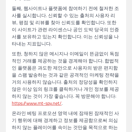
둘째, 웹사이트나 플랫폼에 참여하기 전에 철저한 조
사를 실시합니다. 신뢰할 수 있는 출처의 사용자 리
뷰, 평점 및 리뷰를 찾아 신뢰도를 확인합니다. 또한
이 사이트가 관련 라이센스나 공인 도박 당국의 인증
서를 보유하고 있는지 확인합니다. 이는 신뢰성을 나
타내는 지표입니다.
또한, 청하지 않은 메시지나 이메일이 뜬금없이 독점
적인 거래를 제공하는 것을 경계해야 합니다. 합법적
인 플랫폼은 과도한 제안으로 사용자의 받은 편지함
을 스팸 발송하는 것과 같은 공격적인 마케팅 전략을
거의 사용하지 않습니다. 출처의 정당성을 확인하지
않은 이상 임의 링크를 클릭하거나 개인 정보를 제공
하지 않는 것이 가장 좋습니다. 꼭 방문해야 합니다:
https://www.mt-spy.net/
.
온라인 베팅 프로모션 영역 내에 잠재된 잠재적인 사
기 행위에 대해 경계하고 정보를 제공함으로써 의심
하지 않는 플레이어를 속이는 것만을 목적으로 하는