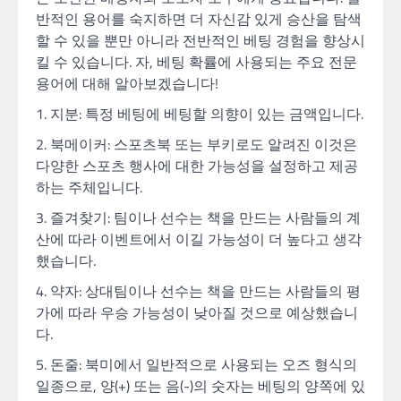
반적인 용어를 숙지하면 더 자신감 있게 승산을 탐색
할 수 있을 뿐만 아니라 전반적인 베팅 경험을 향상시
킬 수 있습니다. 자, 베팅 확률에 사용되는 주요 전문
용어에 대해 알아보겠습니다!
1. 지분: 특정 베팅에 베팅할 의향이 있는 금액입니다.
2. 북메이커: 스포츠북 또는 부키로도 알려진 이것은
다양한 스포츠 행사에 대한 가능성을 설정하고 제공
하는 주체입니다.
3. 즐겨찾기: 팀이나 선수는 책을 만드는 사람들의 계
산에 따라 이벤트에서 이길 가능성이 더 높다고 생각
했습니다.
4. 약자: 상대팀이나 선수는 책을 만드는 사람들의 평
가에 따라 우승 가능성이 낮아질 것으로 예상했습니
다.
5. 돈줄: 북미에서 일반적으로 사용되는 오즈 형식의
일종으로, 양(+) 또는 음(-)의 숫자는 베팅의 양쪽에 있