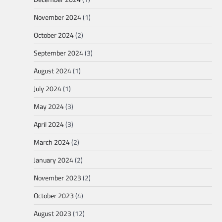
November 2024
(1)
October 2024
(2)
September 2024
(3)
August 2024
(1)
July 2024
(1)
May 2024
(3)
April 2024
(3)
March 2024
(2)
January 2024
(2)
November 2023
(2)
October 2023
(4)
August 2023
(12)