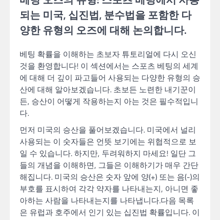
되는 미국, 십진법, 분수법을 포함한 다
양한 유형의 오즈에 대해 논의합니다.
베팅 확률을 이해하는 초보자 튜토리얼에 다시 오신
것을 환영합니다! 이 섹션에서는 스포츠 베팅의 세계
에 대해 더 깊이 파고들어 사용되는 다양한 유형의 승
산에 대해 알아보겠습니다. 초보든 노련한 내기꾼이
든, 승산이 어떻게 작용하는지 아는 것은 필수적입니
다.
먼저 미국의 승산을 풀어보겠습니다. 미국에서 널리
사용되는 이 숫자들은 언뜻 보기에는 위협적으로 보
일 수 있습니다. 하지만, 두려워하지 마세요! 일단 그
들의 개념을 이해하면, 그들은 이해하기가 매우 간단
해집니다. 미국의 승산은 숫자 앞에 양(+) 또는 음(-)의
부호를 표시하여 각각 약자를 나타내는지, 아니면 좋
아하는 사람을 나타내는지를 나타냅니다.다음 목록
은 유럽과 호주에서 인기 있는 십진법 확률입니다. 이