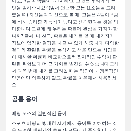
이고, B팀의 확률이 2/1이라면, 그것은 우리에게 무
엇을 말해주나요? (앞서 언급한 모든 요소들을 고려
했을 때) 자신들의 계산으로 볼 때, 그들은 A팀이 B팀
에 비해 승리할 가능성이 낮다고 생각한다는 것을 의
미합니다.그런데 왜 우리는 확률에 관심을 가져야 합
니까? 글쎄, 내 친구, 확률은 내기를 할 때 내기자가
정보에 입각한 결정을 내릴 수 있게 해줍니다. 다양한
결과와 관련된 확률을 분석하고 책을 만드는 사람들
이 제시한 확률과 비교함으로써 잠재적인 수익이 관
련된 위험보다 더 큰 기회를 발견할 수 있습니다.그래
서 다음 번에 내기를 고려할 때는 직감이나 맹목적인
믿음에만 의존하지 말고, 확률을 이용해서 사용하세
요
공통 용어
베팅 오즈의 일반적인 용어
스포츠 베팅의 방대한 세계에서 용어를 이해하는 것
은 노련한 베팅자와 초보자 모두에게 중요합니다. 일