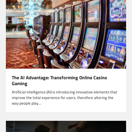
The AI Advantage: Transforming Online Casino
Gaming
Artificial intelligence (AI) is introducing innovative elements that
improve the total experience for users, therefore altering the
way people play…